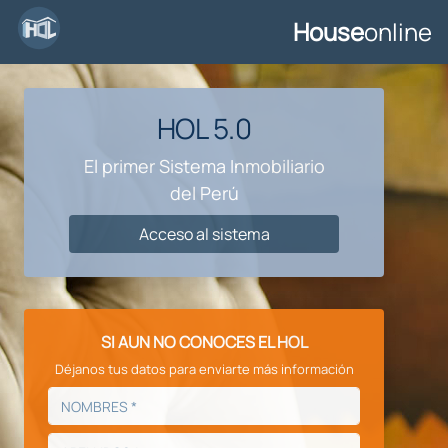
House
online
HOL 5.0
El primer Sistema Inmobiliario
del Perú
Acceso al sistema
SI AUN NO CONOCES EL HOL
Déjanos tus datos para enviarte más información