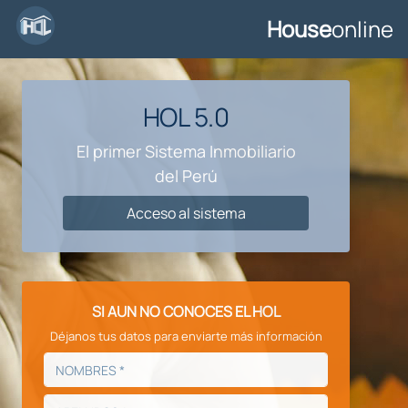
House
online
HOL 5.0
El primer Sistema Inmobiliario
del Perú
Acceso al sistema
SI AUN NO CONOCES EL HOL
Déjanos tus datos para enviarte más información